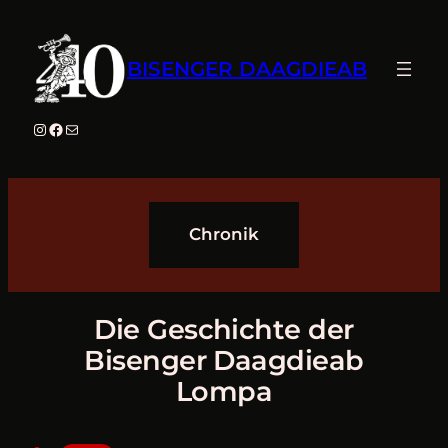
Zum
Inhalt
springen
BISENGER DAAGDIEAB
Instagram
Facebook
E-Mail
Chronik
Die Geschichte der
Bisenger Daagdieab
Lompa